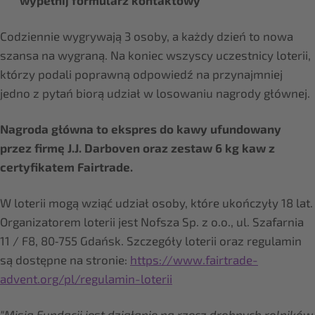
wypełnij formularz kontaktowy
Codziennie wygrywają 3 osoby, a każdy dzień to nowa
szansa na wygraną. Na koniec wszyscy uczestnicy loterii,
którzy podali poprawną odpowiedź na przynajmniej
jedno z pytań biorą udział w losowaniu nagrody głównej.
Nagroda główna to ekspres do kawy ufundowany
przez firmę J.J. Darboven oraz zestaw 6 kg kaw z
certyfikatem Fairtrade.
W loterii mogą wziąć udział osoby, które ukończyły 18 lat.
Organizatorem loterii jest Nofsza Sp. z o.o., ul. Szafarnia
11 / F8, 80‑755 Gdańsk. Szczegóły loterii oraz regulamin
są dostępne na stronie:
https://www.fairtrade-
advent.org/pl/regulamin-loterii
"Misją Fundacji jest działanie na rzecz drobnych rolników