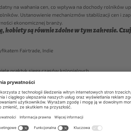
podatny na wahania cen, co wpływa na dochody rolników up
olników. Ustanowienie mechanizmów stabilizacji cen i z
rności ekonomicznej branży.
 kobiety są równie zdolne w tym zakresie. Czuj
yfikatem Fairtrade, Indie
iele praktyk sięga czasów kolonialnych.
airtrade, mamy globalny Program Lepszych Praktyk Pracy Fa
 zwiększonym ryzyku dla osób szczególnie narażonych.
siadające certyfikat Fairtrade otrzymują za swoją herbatę
 przykład herbata organiczna otrzymuje wyższą cenę sku
ntów do bankructwa. Oprócz ceny sprzedaży producenci o
 przeznaczają premię na bezpośrednie świadczenia finanso