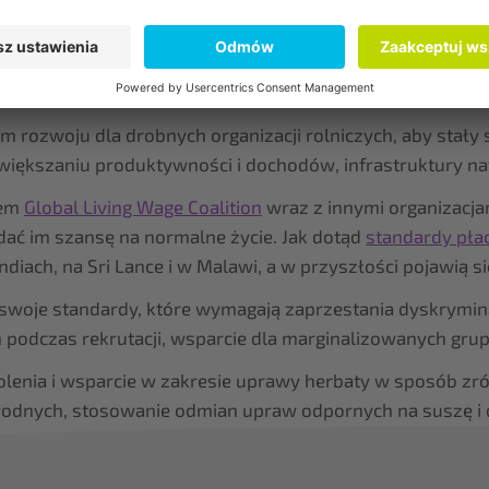
kolenia i wsparcie w zakresie zrównoważonej uprawy her
fikacji źródeł dochodu. Ponadto program Produkcji herba
 (aż do eksportu) w miejscu pochodzenia.
m rozwoju dla drobnych organizacji rolniczych, aby stały si
iększaniu produktywności i dochodów, infrastruktury naw
iem
Global Living Wage Coalition
wraz z innymi organizacja
dać im szansę na normalne życie. Jak dotąd
standardy pła
diach, na Sri Lance i w Malawi, a w przyszłości pojawią s
 swoje standardy, które wymagają zaprzestania dyskryminac
odczas rekrutacji, wsparcie dla marginalizowanych grup 
kolenia i wsparcie w zakresie uprawy herbaty w sposób 
wodnych, stosowanie odmian upraw odpornych na suszę i