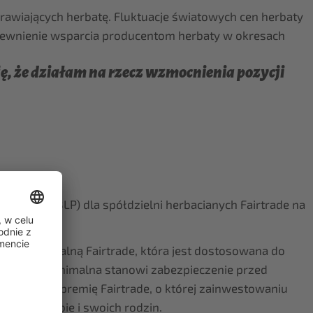
rawiających herbatę. Fluktuacje światowych cen herbaty
apewnienie wsparcia producentom herbaty w okresach
ę, że działam na rzecz wzmocnienia pozycji
irtrade (BLP) dla spółdzielni herbacianych Fairtrade na
 cenę minimalną Fairtrade, która jest dostosowana do
pu). Cena minimalna stanowi zabezpieczenie przed
trzymują premię Fairtrade, o której zainwestowaniu
we dla siebie i swoich rodzin.