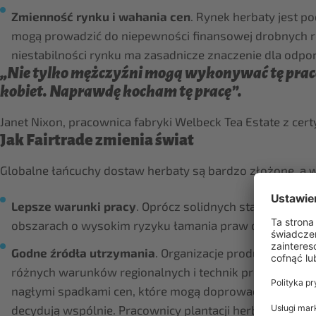
Zmienność rynku i wahania cen
. Rynek herbaty jest 
mogą prowadzić do niepewności finansowej drobnych r
niestabilności rynku ma zasadnicze znaczenie dla odpo
„Nie tylko mężczyźni mogą wykonywać tę pracę,
kobiet. Naprawdę kocham tę pracę”.
Janet Nixon, pracownica fabryki Welbeck Tea Estate z cert
Jak Fairtrade zmienia świat
Globalne łańcuchy dostaw herbaty są bardzo złożone, a w
Lepsze warunki pracy
. Oprócz solidnych standardów F
obszarach o wysokim ryzyku łamania praw człowieka i
Godne źródła utrzymania
. Organizacje producenckie po
różnych warunków regionalnych i technik produkcji (na
nagłymi spadkami cen, które mogą doprowadzić produce
decydują wspólnie. Pracownicy plantacji herbaty często