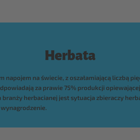
Herbata
m napojem na świecie, z oszałamiającą liczbą pię
odpowiadają za prawie 75% produkcji opiewającej n
branży herbacianej jest sytuacja zbieraczy herba
e wynagrodzenie.