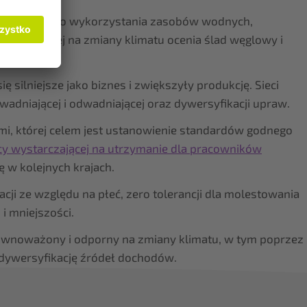
baty, lepszego wykorzystania zasobów wodnych,
ty odpornej na zmiany klimatu ocenia ślad węglowy i
ę silniejsze jako biznes i zwiększyły produkcję. Sieci
adniającej i odwadniającej oraz dywersyfikacji upraw.
mi, której celem jest ustanowienie standardów godnego
cy wystarczającej na utrzymanie dla pracowników
ię w kolejnych krajach.
ji ze względu na płeć, zero tolerancji dla molestowania
i mniejszości.
zrównoważony i odporny na zmiany klimatu, w tym poprzez
 dywersyfikację źródeł dochodów.