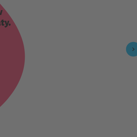
w
ty.