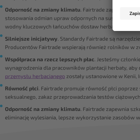
Odporność na zmiany klimatu
. Fairtrade zapewnia sz
stosowania odmian upraw odpornych na suszę i dywersy
wodny kluczowych łańcuchów dostaw herbaty Fairtrade
Silniejsze inicjatywy
. Standardy Fairtrade są narzędzie
Producentów Fairtrade wspierają również rolników w zw
Współpraca na rzecz lepszych płac
. Jesteśmy członk
wynagrodzenia dla pracowników plantacji herbaty, aby 
przemysłu herbacianego
zostały ustanowione w Kenii, In
Równość płci
. Fairtrade promuje równość płci poprzez
seksualnego, zakaz przeprowadzania testów ciążowych p
Odporność na zmiany klimatu
. Fairtrade zapewnia sz
eliminację wylesiania, lepsze wykorzystanie zasobów 