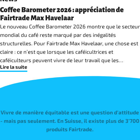
Coffee Barometer 2026 : appréciation de
Fairtrade Max Havelaar
Le nouveau Coffee Barometer 2026 montre que le secteur
mondial du café reste marqué par des inégalités
structurelles. Pour Fairtrade Max Havelaar, une chose est
claire : ce n’est que lorsque les caféicultrices et
caféiculteurs peuvent vivre de leur travail que les
Lire la suite
investissements dans la productivité, la qualité et
l’adaptation au changement climatique deviennent
possibles.
Vivre de manière équitable est une question d'attitude
- mais pas seulement. En Suisse, il existe plus de 3'700
produits Fairtrade.