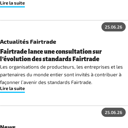
Lire la suite
d’approvisionnement. Du point de vue de Fairtrade Max
Havelaar, il est essentiel que les nouvelles dispositions
ancrent efficacement des prix équitables, une
25.06.26
responsabilité partagée et la lutte contre les causes
structurelles des risques.
Actualités Fairtrade
Fairtrade lance une consultation sur
l’évolution des standards Fairtrade
Les organisations de producteurs, les entreprises et les
partenaires du monde entier sont invités à contribuer à
façonner l’avenir des standards Fairtrade.
Lire la suite
25.06.26
News