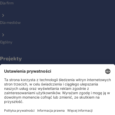
Dla firm
Dla mediów
Ogólny
Projekty
NOPLANETB
Społeczności
Media społecznościowe