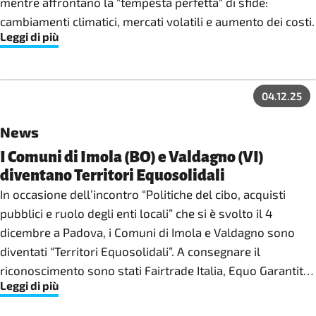
mentre affrontano la "tempesta perfetta" di sfide:
cambiamenti climatici, mercati volatili e aumento dei costi.
Leggi di più
04.12.25
News
I Comuni di Imola (BO) e Valdagno (VI)
diventano Territori Equosolidali
In occasione dell’incontro “Politiche del cibo, acquisti
pubblici e ruolo degli enti locali” che si è svolto il 4
dicembre a Padova, i Comuni di Imola e Valdagno sono
diventati “Territori Equosolidali”. A consegnare il
riconoscimento sono stati Fairtrade Italia, Equo Garantito
Leggi di più
e Associazione Botteghe del Mondo, organizzazioni
promotrici dell’omonima campagna nazionale e