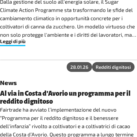
Dalla gestione del suolo all'energia solare, il Sugar
Climate Action Programme sta trasformando le sfide del
cambiamento climatico in opportunità concrete per i
coltivatori di canna da zucchero. Un modello virtuoso che
non solo protegge l'ambiente e i diritti dei lavoratori, ma
Leggi di più
aiuta le aziende a soddisfare i nuovi e rigorosi standard
europei di decarbonizzazione.
28.01.26
Redditi dignitosi
News
Al via in Costa d’Avorio un programma per il
reddito dignitoso
Fairtrade ha avviato l’implementazione del nuovo
“Programma per il reddito dignitoso e il benessere
dell'infanzia” rivolto a coltivatori e a coltivatrici di cacao
della Costa d’Avorio. Questo programma a lungo termine