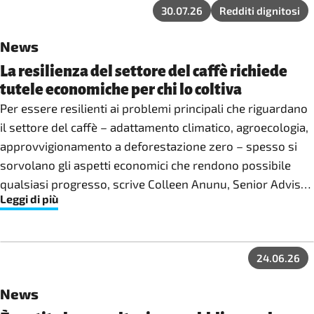
30.07.26
Redditi dignitosi
News
La resilienza del settore del caffè richiede
tutele economiche per chi lo coltiva
Per essere resilienti ai problemi principali che riguardano
il settore del caffè – adattamento climatico, agroecologia,
approvvigionamento a deforestazione zero – spesso si
sorvolano gli aspetti economici che rendono possibile
qualsiasi progresso, scrive Colleen Anunu, Senior Advisor
Leggi di più
per il settore del caffè a Fairtrade International.
24.06.26
News