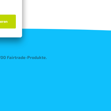
öglich.
'700 Fairtrade-Produkte.