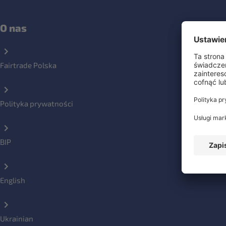
O nas
Fairtrade Polska
Polityka prywatności
BIP
English
Ukrainian