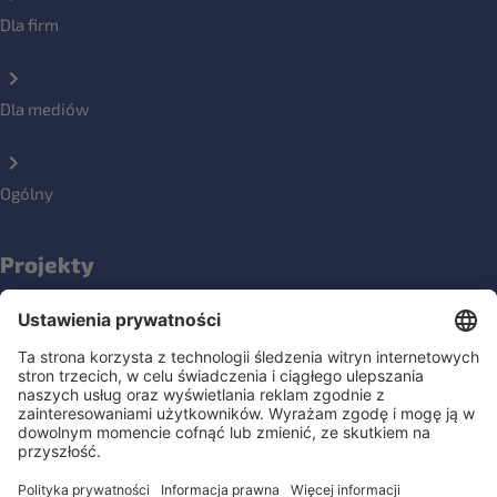
Dla firm
Dla mediów
Ogólny
Projekty
NOPLANETB
Społeczności