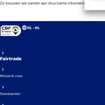
Zo bouwen we samen aan duurzame inkomens en een ster
NL • NL
Fairtrade
Missie & visie
Standaarden