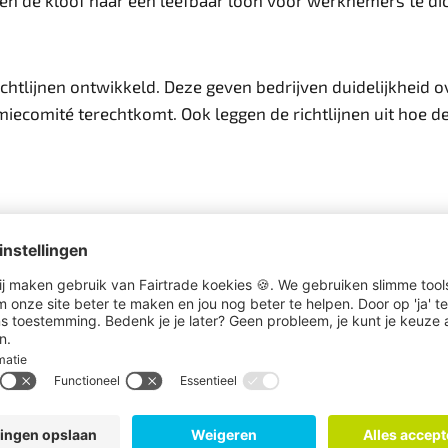
n de kloof naar een leefbaar loon voor werknemers te di
htlijnen ontwikkeld. Deze geven bedrijven duidelijkheid o
Premiecomité terechtkomt. Ook leggen de richtlijnen uit ho
e van een leefbaar inkomen weerspiegelen. De
Fairtrade Ba
elijk afgebouwd.
n hun positie, bijvoorbeeld door sociale dialoog, betere 
en aangepast en de kloof weer groter wordt, pakken we 
erlijk, leefbaar loon verdienen.