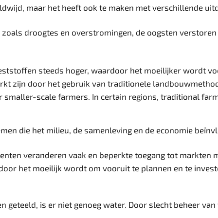
eldwijd, maar het heeft ook te maken met verschillende ui
zoals droogtes en overstromingen, de oogsten verstoren
ststoffen steeds hoger, waardoor het moeilijker wordt vo
t zijn door het gebruik van traditionele landbouwmethode
or smaller-scale farmers. In certain regions, traditional far
emen die het milieu, de samenleving en de economie beïnv
roenten veranderen vaak en beperkte toegang tot markten
oor het moeilijk wordt om vooruit te plannen en te invest
 geteeld, is er niet genoeg water. Door slecht beheer va