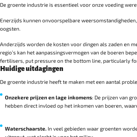
De groente industrie is essentieel voor onze voeding wer
Enerzijds kunnen onvoorspelbare weersomstandigheden, 
oogsten.
Anderzijds worden de kosten voor dingen als zaden en me
regio’s kan het aanpassingsvermogen van de boeren beperk
fertilisers, put pressure on the bottom line, particularly f
Huidige uitdagingen
De groente industrie heeft te maken met een aantal probl
Onzekere prijzen en lage inkomens
: De prijzen van g
hebben direct invloed op het inkomen van boeren, waard
Waterschaarste.
In veel gebieden waar groenten worden
uitgeput, wat slecht is voor het milieu.