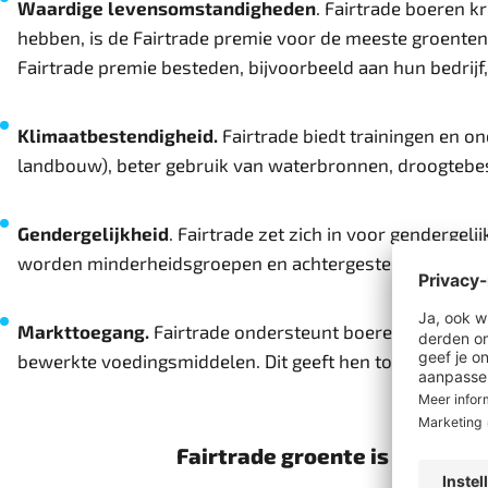
Waardige levensomstandigheden
. Fairtrade boeren 
hebben, is de Fairtrade premie voor de meeste groente
Fairtrade premie besteden, bijvoorbeeld aan hun bedrijf
Klimaatbestendigheid.
Fairtrade biedt trainingen en 
landbouw), beter gebruik van waterbronnen, droogtebes
Gendergelijkheid
. Fairtrade zet zich in voor gendergel
worden minderheidsgroepen en achtergestelde groepen 
Markttoegang.
Fairtrade ondersteunt boeren hoe ze h
bewerkte voedingsmiddelen. Dit geeft hen toegang tot 
Fairtrade groente is goed vo