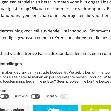
krijgen een stabieler en beter inkomen voor hun oogst. H
n vastgesteld op 15% van de commerciële verkooppprijs. 
, landbouw, gemeenschap of milieuprojecten die voor hen be
ondersteuning voor milieuvriendelijke landbouw. Dit omva
tendige gewassen en het creëren van inkomsten die besta
ijkheid via de strenge Fairtrade standaarden. Er is geen rui
ondersteund en zijn er verplichte beleidspunten om gend
un groenten niet alleen kunnen verbouwen, maar ook hoe
grotere markten en meer inkomsten.
or de mens, de planeet en de business. Ontdek 