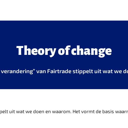
Theory of change
 verandering” van Fairtrade stippelt uit wat we
tippelt uit wat we doen en waarom. Het vormt de basis wa