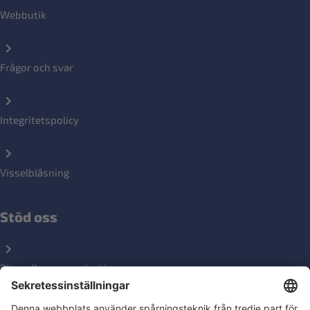
Webbutik
Frågor och svar
Integritetspolicy
Visselblåsning
Stöd oss
Bli medlemsorganisation