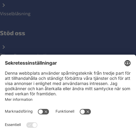
Visselblåsning
Stöd oss
Bli medlemsorganisation
Ge en gåva
Följ oss på sociala medier