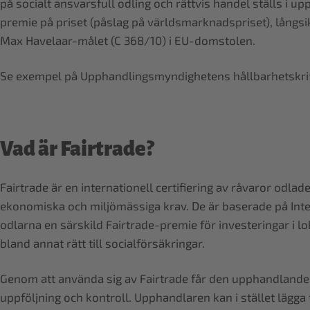
på socialt ansvarsfull odling och rättvis handel ställs i
premie på priset (påslag på världsmarknadspriset), långs
Max Havelaar-målet (C 368/10) i EU-domstolen.
Se exempel på Upphandlingsmyndighetens hållbarhetskri
Vad är Fairtrade?
Fairtrade är en internationell certifiering av råvaror odla
ekonomiska och miljömässiga krav. De är baserade på Intern
odlarna en särskild Fairtrade-premie för investeringar i l
bland annat rätt till socialförsäkringar.
Genom att använda sig av Fairtrade får den upphandlande o
uppföljning och kontroll. Upphandlaren kan i stället lägga