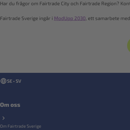
Har du frågor om Fairtrade City och Fairtrade Region? Kon
Fairtrade Sverige ingår i
ModUpp 2030
, ett samarbete me
SE • SV
Om oss
Om Fairtrade Sverige