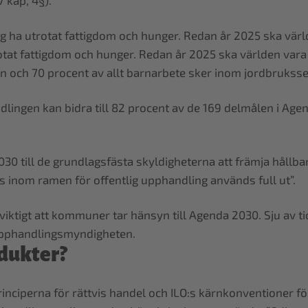
 kap, 4§).
ing ha utrotat fattigdom och hunger. Redan år 2025 ska värl
trotat fattigdom och hunger. Redan år 2025 ska världen vara
en och 70 procent av allt barnarbete sker inom jordbrukss
ndlingen kan bidra till 82 procent av de 169 delmålen i Age
 till de grundlagsfästa skyldigheterna att främja hållbar 
ns inom ramen för offentlig upphandling används full ut”.
 viktigt att kommuner tar hänsyn till Agenda 2030. Sju av t
Upphandlingsmyndigheten.
odukter?
nciperna för rättvis handel och ILO:s kärnkonventioner för 