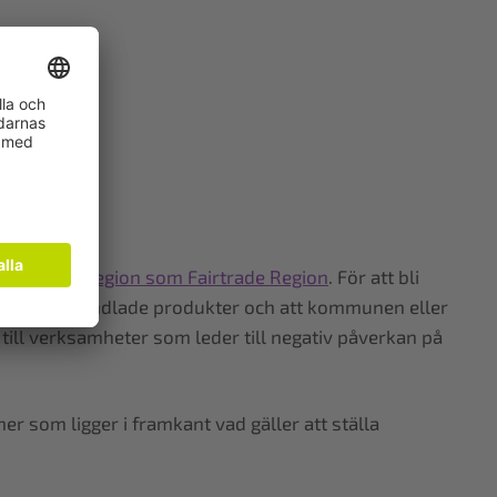
8 67 88.
e City eller region som Fairtrade Region
. För att bli
på rättvist handlade produkter och att kommunen eller
 till verksamheter som leder till negativ påverkan på
 som ligger i framkant vad gäller att ställa