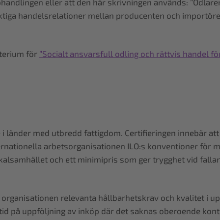
 upphandlingen eller att den här skrivningen används: ”Odl
iktiga handelsrelationer mellan producenten och importöre
terium för
”Socialt ansvarsfull odling och rättvis handel fö
de i länder med utbredd fattigdom. Certifieringen innebär at
ationella arbetsorganisationen ILO:s konventioner för mäns
okalsamhället och ett minimipris som ger trygghet vid fall
rganisationen relevanta hållbarhetskrav och kvalitet i upp
 tid på uppföljning av inköp där det saknas oberoende kontr