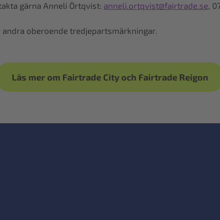
takta gärna Anneli Örtqvist:
anneli.ortqvist@fairtrade.se
, 0
d andra oberoende tredjepartsmärkningar.
Läs mer om Fairtrade City och Fairtrade Reigon