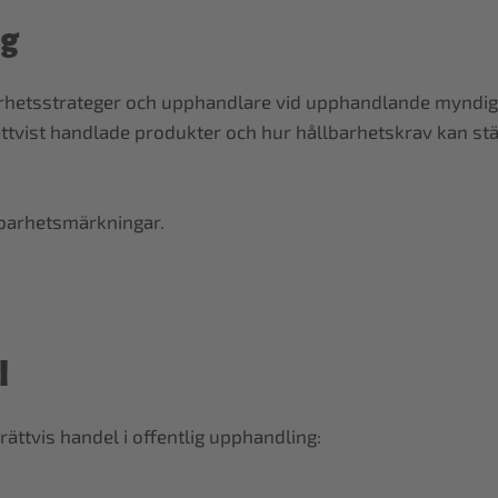
ng
lbarhetsstrateger och upphandlare vid upphandlande myndig
 rättvist handlade produkter och hur hållbarhetskrav kan st
lbarhetsmärkningar.
l
ttvis handel i offentlig upphandling: