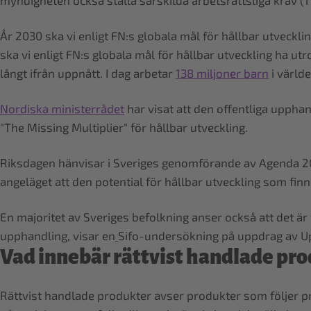
myndigheten också ställa särskilda arbetsrättsliga krav (17
År 2030 ska vi enligt FN:s globala mål för hållbar utveckl
ska vi enligt FN:s globala mål för hållbar utveckling ha u
långt ifrån uppnått. I dag arbetar
138 miljoner barn
i värld
Nordiska ministerrådet
har visat att den offentliga uppha
"The Missing Multiplier" för hållbar utveckling.
Riksdagen hänvisar i Sveriges genomförande av Agenda 2030
angeläget att den potential för hållbar utveckling som fin
En majoritet av Sveriges befolkning anser också att det är
upphandling, visar en
Sifo-undersökning på uppdrag av 
Vad innebär rättvist handlade pr
Rättvist handlade produkter avser produkter som följer pri