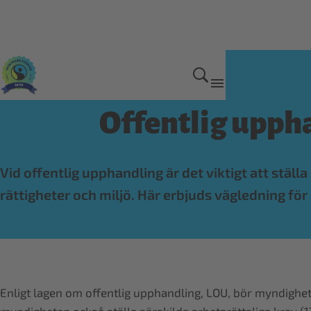
Etisk konsumtion och hållbar handel
Offentlig upph
Vid offentlig upphandling är det viktigt att stäl
rättigheter och miljö. Här erbjuds vägledning fö
Enligt lagen om offentlig upphandling, LOU, bör myndigheter