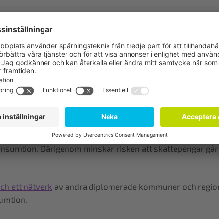
ättvis handel – kaffe, te och kakao”
ättvis handel – frukt”
takta gärna Elisabet Lim:
elisabet.lim@fairtrade.se
, 070-81
ng
llbar konsumtion är att diplomera sin kommun som
Fairtrad
ion i offentlig upphandling. I detta ingår att krav ställs 
 konsumtion. Därigenom minskar risken att skattepengar går
och ett nätverk
av andra diplomerade kommuner och regioner
sumtion.