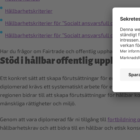
Hållbarhetskriterier
Hållbarhetskriterier för ”Socialt ansvarsfull odling och r
Hållbarhetskriterier för ”Socialt ansvarsfull odling och r
Har du frågor om Fairtrade och offentlig upphandling? Kon
Stöd i hållbar offentlig upphandli
Ett konkret sätt att skapa förutsättningar för en mer hå
diplomerad krävs ett systematiskt arbete för etisk konsumt
regionen bidrar till att skapa förutsättningar för hållbar
mänskliga rättigheter och miljö.
Genom att vara diplomerad får ni tillgång till
fortbildning 
hållbarhetskrav och att bidra till en hållbar och etisk kon