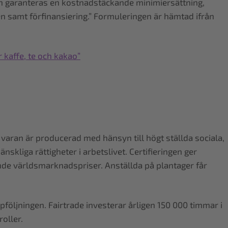
aren garanteras en kostnadstäckande minimiersättning,
n samt förfinansiering.” Formuleringen är hämtad ifrån
r kaffe, te och kakao”
t varan är producerad med hänsyn till högt ställda sociala,
kliga rättigheter i arbetslivet. Certifieringen ger
ande världsmarknadspriser. Anställda på plantager får
följningen. Fairtrade investerar årligen 150 000 timmar i
oller.