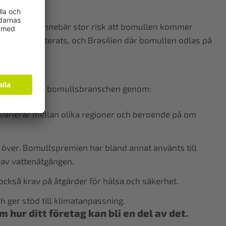
lverkas. Det innebär stor risk att bomullen kommer
ete dokumenterats, och Brasilien där bomullen odlas på
tre villkor inom bomullsbranschen genom:
 varierar mellan olika regioner och beroende på om
över. Bomullspremien har bland annat använts till
t av vattenåtgången.
 också krav på åtgärder för hälsa och säkerhet.
 ger stöd till klimatanpassning.
hur ditt företag kan bli en del av det.