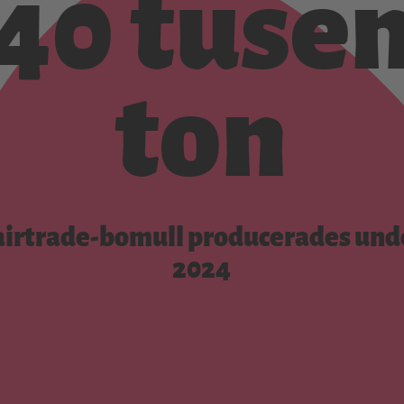
40 tuse
ton
airtrade-bomull producerades und
2024