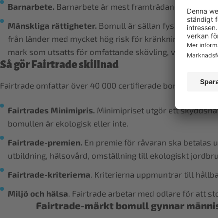
Barnarbete.
Barnarbete är mest framträdande på småskal
Mänskliga rättigheter.
Bomull är sällan fysisk spårbar 
från länder med mycket hög risk för kränkningar av mäns
mark som utsatts för omfattande skövling, våld och milj
Så gör Fairtrade skillnad
Fairtrade omfattar över 40 000 certifierade bomullsodlare,
Fairtrades Minimipris.
Minimipriset utgör ett skyddsnät
bomullen är ekologisk eller inte.
Fairtrade-premien.
En premie för råvaran ska betalas 
utbildning, hälsovård, omställning till ekologiskt jordbr
Fairtrade-kriterierna
. Kriterierna uppmuntrar till hål
Miljö och hälsa
. Fairtrade arbetar med odlare för att 
Fairtrade-märkt bomull gynnar människo