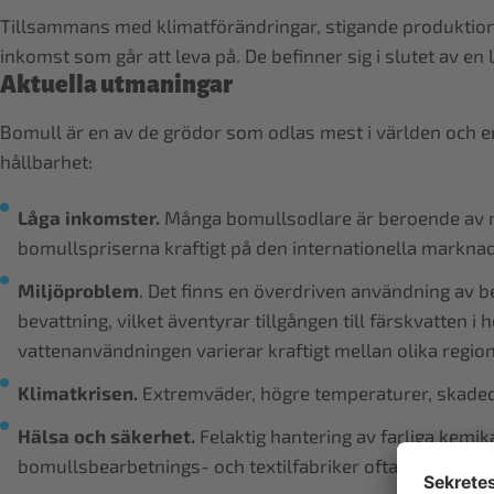
Tillsammans med klimatförändringar, stigande produktion
inkomst som går att leva på. De befinner sig i slutet av en
Aktuella utmaningar
Bomull är en av de grödor som odlas mest i världen och e
hållbarhet:
Låga inkomster.
Många bomullsodlare är beroende av me
bomullspriserna kraftigt på den internationella marknad
Miljöproblem
. Det finns en överdriven användning av
bevattning, vilket äventyrar tillgången till färskvatten i
vattenanvändningen varierar kraftigt mellan olika region
Klimatkrisen.
Extremväder, högre temperaturer, skaded
Hälsa och säkerhet.
Felaktig hantering av farliga kemik
bomullsbearbetnings- och textilfabriker ofta orättvisa, o