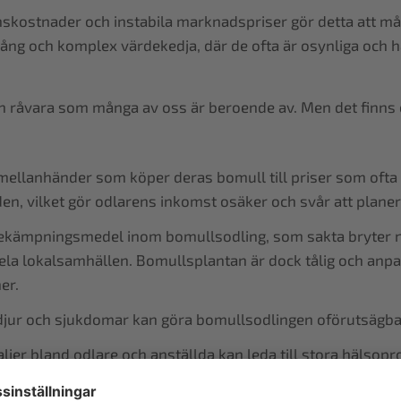
skostnader och instabila marknadspriser gör detta att må
 lång och komplex värdekedja, där de ofta är osynliga och ha
n råvara som många av oss är beroende av. Men det finns 
llanhänder som köper deras bomull till priser som ofta 
en, vilket gör odlarens inkomst osäker och svår att planer
 bekämpningsmedel inom bomullsodling, som sakta bryter 
 hela lokalsamhällen. Bomullsplantan är dock tålig och anpas
er.
jur och sjukdomar kan göra bomullsodlingen oförutsägba
alier bland odlare och anställda kan leda till stora hälsop
säkra och direkt farliga.