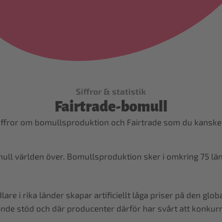
Siffror & statistik
Fairtrade-bomull
iffror om bomullsproduktion och Fairtrade som du kanske i
omull världen över. Bomullsproduktion sker i omkring 75 lä
are i rika länder skapar artificiellt låga priser på den gl
ande stöd och där producenter därför har svårt att konkurr