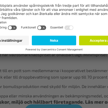
iga jordbruk, särskilt vid plantering och skörd.
då fibrerna ofta blandas på spinnerierna där garnerna til
kliga rättigheter, exempelvis Kina där statligt tvångsarb
öförstöring.
 de flesta i Indien och Pakistan. Fairtrade bidrar till bät
 när välrdsmarknadspriset är ohållbart lågt. Minimipriset
ut till en pott som medlemmarna i kooperativet bestämmer 
uk eller till droppbevattning som sparar upp till 70 procen
lbar bomullsproduktion med skydd för miljön. De innehåller
stoppa eller minska användningen av bekämpningsmedel, och
r, miljö och hållbart företagande. Läs mer om 