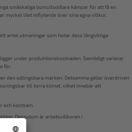
nga småskaliga bomullsodlare kämpar för att få en
r mycket litet inflytande över sina egna villkor.
ett antal utmaningar som hotar dess långsiktiga
ligger under produktionskostnaden. Samtidigt varierar
a för.
ner den odlingsbara marken. Detsamma gäller överdriven
sningsbar till torra klimat, vilket innebär att
r och kostsam.
roblem. Dessutom är arbetsvillkoren i