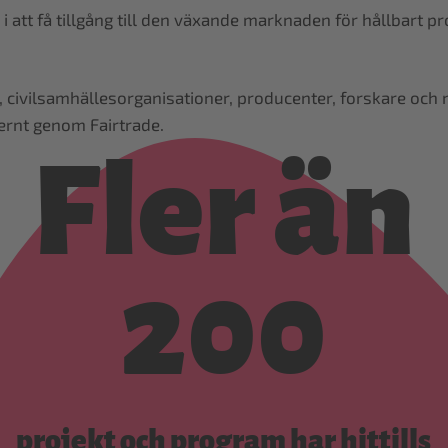
lda i att få tillgång till den växande marknaden för hållba
civilsamhällesorganisationer, producenter, forskare och nä
ternt genom Fairtrade.
Fler än
200
projekt och program har hittills