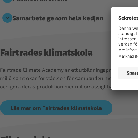
Samarbete genom hela kedjan
Fairtrades klimatskola
Fairtrade Climate Academy är ett utbildningsprogram med 
miljö samt ökar förståelsen för sambanden mellan produkt
och göra deras produktion mer miljömässigt hållbar – gen
Läs mer om Fairtrades klimatskola