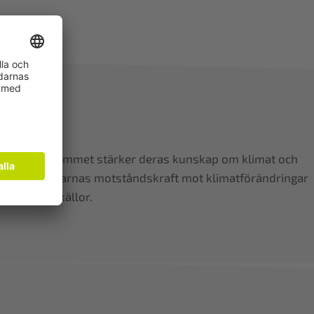
odlare. Programmet stärker deras kunskap om klimat och
tt stärka odlarnas motståndskraft mot klimatförändringar
iva energikällor.