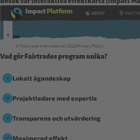
Besök vår interaktiva effektkarta (Impact Map)
Vad gör Fairtrades program unika?
Lokalt ägandeskap
Projektledare med expertis
Transparens och utvärdering
Maximerad effekt