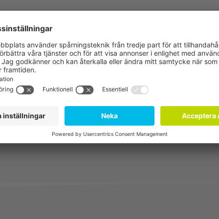
odlaren i centrum, särskilt inriktat på nästa generation 
ion, koldioxidutsläpp och biologisk mångfald. Målet är a
om förbättrade odlingsmetoder och användning av alternat