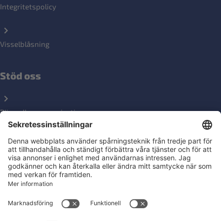
Integritetspolicy
Visselblåsning
Stöd oss
Bli medlemsorganisation
Ge en gåva
Följ oss på sociala medier