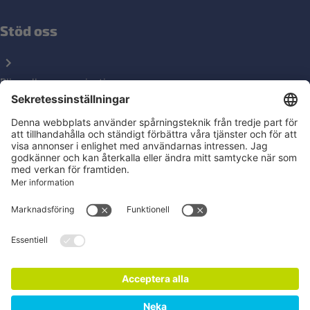
Stöd oss
Bli medlemsorganisation
Ge en gåva
Följ oss på sociala medier
Nyhetsbrev