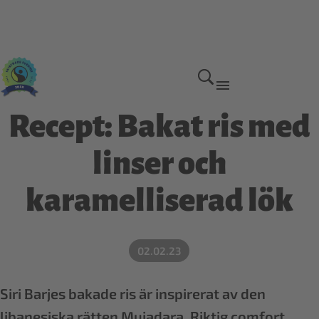
Recept: Bakat ris med
linser och
karamelliserad lök
02.02.23
Siri Barjes bakade ris är inspirerat av den
libanesiska rätten Mujadara. Riktig comfort