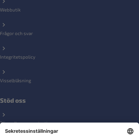
Webbutik
Frågor och svar
Integritetspolicy
Visselblåsning
Stöd oss
Bli medlemsorganisation