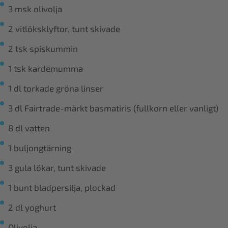
3 msk olivolja
2 vitlöksklyftor, tunt skivade
2 tsk spiskummin
1 tsk kardemumma
1 dl torkade gröna linser
3 dl Fairtrade-märkt basmatiris (fullkorn eller vanligt)
8 dl vatten
1 buljongtärning
3 gula lökar, tunt skivade
1 bunt bladpersilja, plockad
2 dl yoghurt
Olivolja