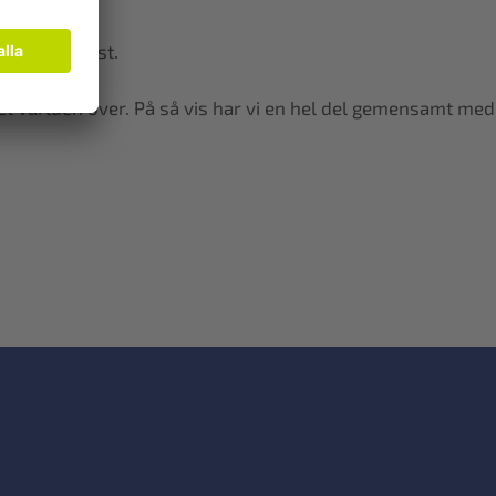
 mer rättvist.
ket världen över. På så vis har vi en hel del gemensamt med