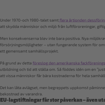
Under 1970-och 1980-talet samt
flera årtionden dessförin
att skydda människor och miljö från luftföroreningar, gifti
Men konsekvenserna blev inte bara positiva. Nya miljökrav l
försörjningsmöjligheter – utan fungerande system för oms
ett gemensamt samhällsprojekt.
På grund av detta
föreslog den amerikanska fackförening
utbildning och tid att ställa om. Så föddes idén om en ”just
att vissa människor får bära kostnaderna för hela samhälle
Det kan låta avlägset, men begreppets uppkomst påminner 
bekostnad av varandra.
EU‑lagstiftningar får stor påverkan – även u