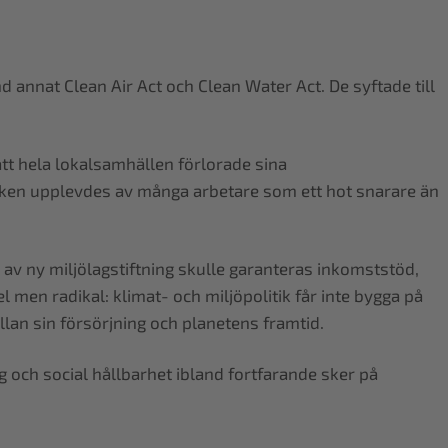
nd annat Clean Air Act och Clean Water Act. De syftade till
att hela lokalsamhällen förlorade sina
tiken upplevdes av många arbetare som ett hot snarare än
av ny miljölagstiftning skulle garanteras inkomststöd,
l men radikal: klimat- och miljöpolitik får inte bygga på
llan sin försörjning och planetens framtid.
 och social hållbarhet ibland fortfarande sker på