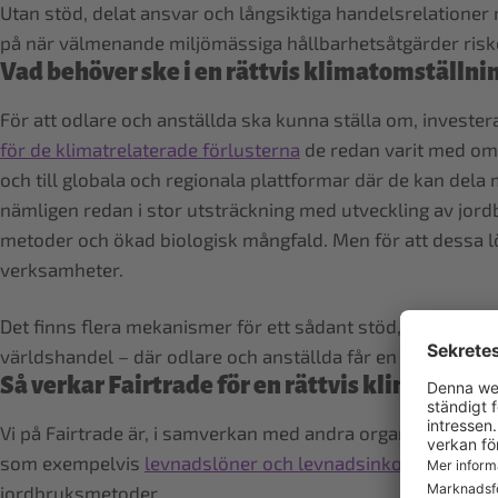
Utan stöd, delat ansvar och långsiktiga handelsrelationer r
på när välmenande miljömässiga hållbarhetsåtgärder risker
Vad behöver ske i en rättvis klimatomställni
För att odlare och anställda ska kunna ställa om, investe
för de klimatrelaterade förlusterna
de redan varit med om,
och till globala och regionala plattformar där de kan del
nämligen redan i stor utsträckning med utveckling av jord
metoder och ökad biologisk mångfald. Men för att dessa lö
verksamheter.
Det finns flera mekanismer för ett sådant stöd, exempelvis 
världshandel – där odlare och anställda får en bättre beta
Så verkar Fairtrade för en rättvis klimatomst
Vi på Fairtrade är, i samverkan med andra organisationer, en
som exempelvis
levnadslöner och levnadsinkomster
för o
jordbruksmetoder.