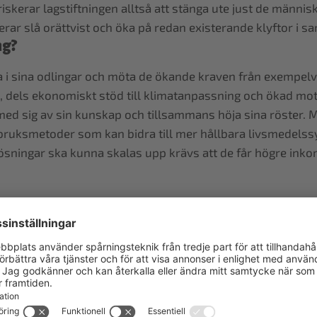
iskerar lagstiftningen alltså att stänga ute just de männis
ar slå orättvist och öka på redan existerande klyftor i sa
ng?
ra i sina odlingar och möta de ökande kraven från exempelv
 dels ekonomiskt stöd till klimatanpassning och ökad mots
a med sig av sin kunskap och tillsammans höja sina röster.
bruksmetoder som kan bidra till mer hållbara livsmedelssy
sningar ska kunna skalas upp krävs att de får högre inkoms
bistånd, riktad klimatfinansiering eller striktare lagar och
lning och kan investera i sin produktion och sin framtid.
ällning
gagerade på EU-nivå för att få till mer rättvisa formulering
dlare och anställda i låginkomstländer, samt investerar i