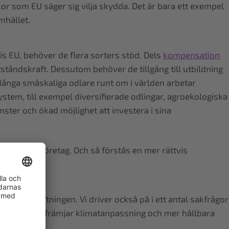
kor som EU säger sig vilja skydda. Det är bara ett exempel
mhället.
is EU, behöver de flera sorters stöd. Dels
kompensation
tåndskraft. Dessutom behöver de tillgång till utbildning
 Många småskaliga odlare runt om i världen arbetar
stem, till exempel diversifierade odlingar, agroekologiska
ter och ökad möjlighet att investera i sina
 regler för företag. Och så förstås en mer rättvis
ar i lagstiftningen. Vi driver också på i ett antal sakfrågor
 projekt som främjar klimatanpassning och mer hållbara