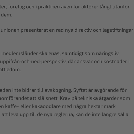
r, företag och i praktiken även för aktörer långt utanför
v dem.
r unionen presenterat en rad nya direktiv och lagstiftningar
27 medlemsländer ska enas, samtidigt som näringsliv,
 uppifrån‑och‑ned‑perspektiv, där ansvar och kostnader i
attigdom.
en inte bidrar till avskogning. Syftet är avgörande för
nomförandet att slå snett. Krav på tekniska åtgärder som
 en kaffe- eller kakaoodlare med några hektar mark
t leva upp till de nya reglerna, kan de inte längre sälja