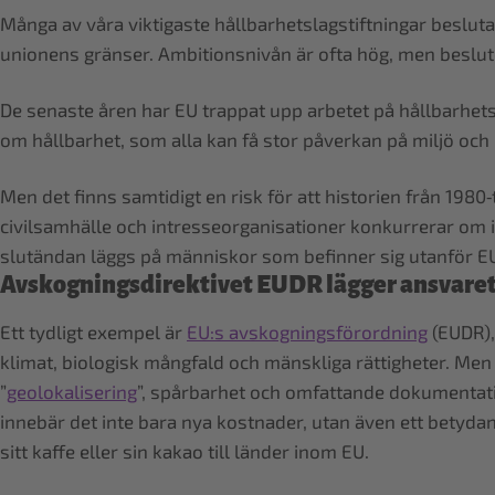
Många av våra viktigaste hållbarhetslagstiftningar besluta
unionens gränser. Ambitionsnivån är ofta hög, men beslut
De senaste åren har EU trappat upp arbetet på hållbarhetsfr
om hållbarhet, som alla kan få stor påverkan på miljö och 
Men det finns samtidigt en risk för att historien från 198
civilsamhälle och intresseorganisationer konkurrerar om i
slutändan läggs på människor som befinner sig utanför EU.
Avskogningsdirektivet EUDR lägger ansvaret
Ett tydligt exempel är
EU:s avskogningsförordning
(EUDR),
klimat, biologisk mångfald och mänskliga rättigheter. Men
”
geolokalisering
”, spårbarhet och omfattande dokumentatio
innebär det inte bara nya kostnader, utan även ett betydand
sitt kaffe eller sin kakao till länder inom EU.