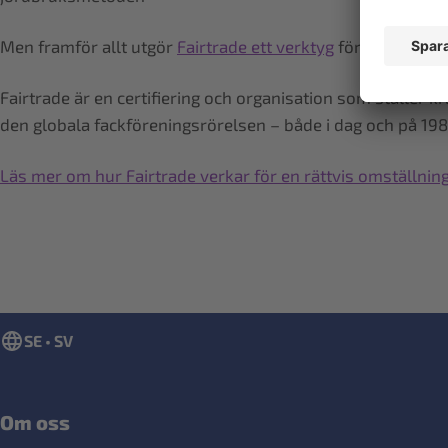
Men framför allt utgör
Fairtrade ett verktyg
för konsumente
Fairtrade är en certifiering och organisation som ställer k
den globala fackföreningsrörelsen – både i dag och på 198
Läs mer om hur Fairtrade verkar för en rättvis omställning
SE • SV
Om oss