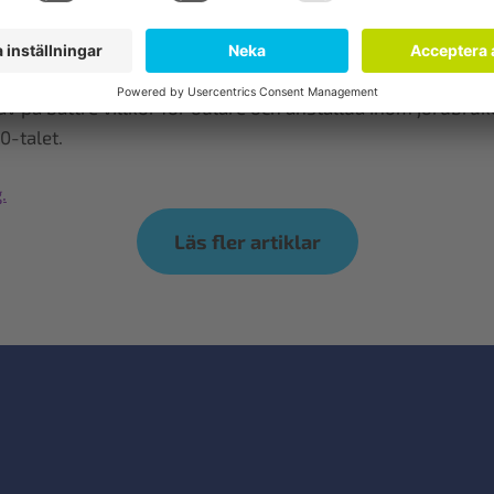
r, företag och upphandlande myndigheter som vill handla
rav på bättre villkor för odlare och anställda inom jordbru
0-talet.
.
Läs fler artiklar