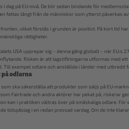
s i dag på EU‑nivå. De blir sedan bindande för medlemsstate
en fattas långt från de människor som ytterst påverkas a
onten, vilket förstås i grunden är positivt. På kort tid ha
mänskliga rättigheter.
0‑talets USA upprepar sig – denna gång globalt – när EU:s 
nflytande. Risken är att lagstiftningarna utformas med ett
 Till exempel odlare och anställda i länder med utbredd f
 på odlarna
 som ska säkerställa att produkter som säljs på EU‑marknad
 som Fairtrade och andra aktörer har pekat på, riskerar ge
n kan i praktiken vältras över på småskaliga odlare. För
e tidspåslag i en redan pressad vardag. Om de inte klarar at