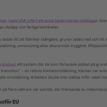
nan, hade USA infört ett antal banbrytande miljölaga
r, bla
ga utsläpp och farliga kemikalier.
edde till att fabriker stängdes, gruvor lades ned och till 
tällning, omskolning eller ekonomisk trygghet. Miljöpoli
srörelsen
ett system där de som förlorade jobbet på grund 
 transition” – en rättvis klimatomställning. Kärnan var enke
ts omställning. Arbetare skulle inte ställas inför valet me
på flera sätt om vår samtid, där främjande av miljömässig
tanför EU