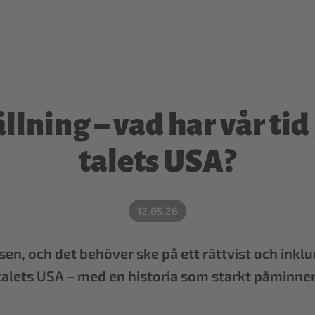
llning – vad har vår t
talets USA?
12.05.26
sen, och det behöver ske på ett rättvist och inkl
talets USA – med en historia som starkt påminner 