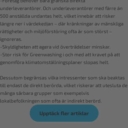
-Företag behöver bara granska direkta
underleverantörer. Och underleverantörer med färre än
500 anställda undantas helt, vilket innebär att risker
längre ner i värdekedjan – där kränkningar av mänskliga
rättigheter och miljöförstöring ofta är som störst –
ignoreras.
-Skyldigheten att agera vid överträdelser minskar.
-Stor risk för Greenwashing i och med att kravet på att
genomföra klimatomställningsplaner slopas helt.
Dessutom begränsas vilka intressenter som ska beaktas
till endast de direkt berörda, vilket riskerar att utesluta de
många sårbara grupper som exempelvis
lokalbefolkningen som ofta är indirekt berörd.
Upptäck fler artiklar