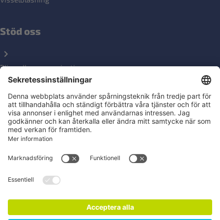
Stöd oss
Bli medlemsorganisation
Ge en gåva
Följ oss på sociala medier
Nyhetsbrev