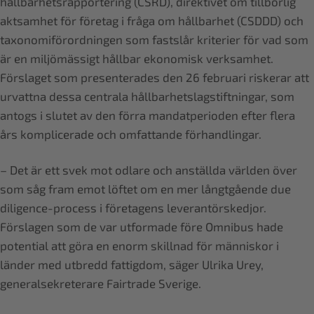
hållbarhetsrapportering (CSRD), direktivet om tillbörlig
aktsamhet för företag i fråga om hållbarhet (CSDDD) och
taxonomiförordningen som fastslår kriterier för vad som
är en miljömässigt hållbar ekonomisk verksamhet.
Förslaget som presenterades den 26 februari riskerar att
urvattna dessa centrala hållbarhetslagstiftningar, som
antogs i slutet av den förra mandatperioden efter flera
års komplicerade och omfattande förhandlingar.
– Det är ett svek mot odlare och anställda världen över
som såg fram emot löftet om en mer långtgående due
diligence-process i företagens leverantörskedjor.
Förslagen som de var utformade före Omnibus hade
potential att göra en enorm skillnad för människor i
länder med utbredd fattigdom, säger Ulrika Urey,
generalsekreterare Fairtrade Sverige.