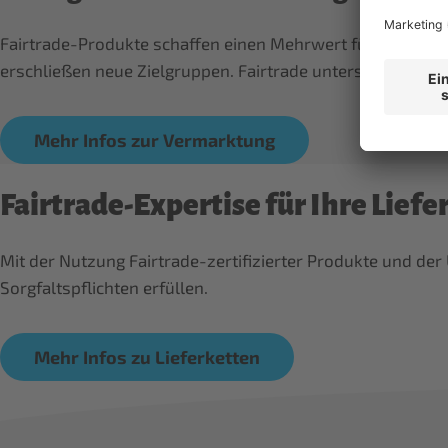
Fairtrade-Produkte schaffen einen Mehrwert für Ihre Ver
erschließen neue Zielgruppen. Fairtrade unterstützt mit vi
Mehr Infos zur Vermarktung
Fairtrade-Expertise für Ihre Liefe
Mit der Nutzung Fairtrade-zertifizierter Produkte und d
Sorgfaltspflichten erfüllen.
Mehr Infos zu Lieferketten