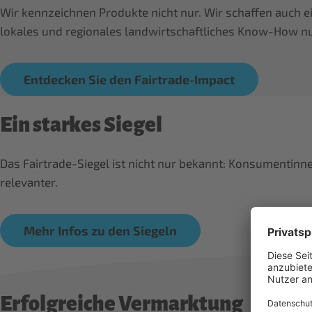
Wir kennzeichnen Produkte nicht nur. Wir schaffen auch e
lokales und regionales landwirtschaftliches Know-How n
Entdecken Sie den Fairtrade-Impact
Ein starkes Siegel
Das Fairtrade-Siegel ist nicht nur bekannt: Konsumenti
relevanter.
Mehr Infos zu den Siegeln
Erfolgreiche Vermarktung