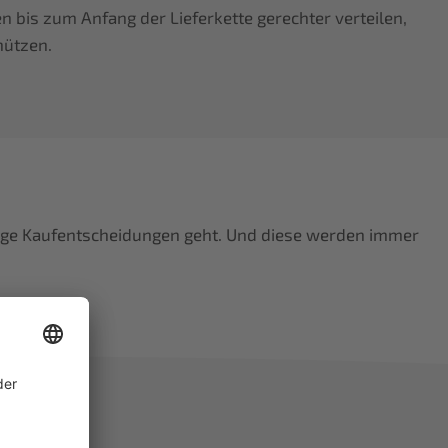
 bis zum Anfang der Lieferkette gerechter verteilen,
hützen.
ige Kaufentscheidungen geht. Und diese werden immer