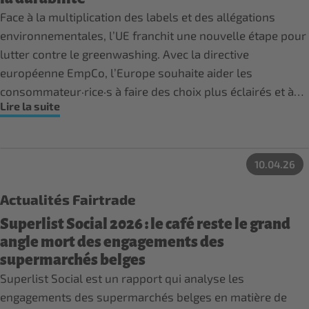
Face à la multiplication des labels et des allégations
environnementales, l’UE franchit une nouvelle étape pour
lutter contre le greenwashing. Avec la directive
européenne EmpCo, l’Europe souhaite aider les
consommateur·rice·s à faire des choix plus éclairés et à
Lire la suite
mieux identifier les labels de durabilité crédibles. Cette
directive vise à renforcer la transparence et la fiabilité des
informations environnementales communiquées sur les
10.04.26
produits.
Actualités Fairtrade
Superlist Social 2026 : le café reste le grand
angle mort des engagements des
supermarchés belges
Superlist Social est un rapport qui analyse les
engagements des supermarchés belges en matière de