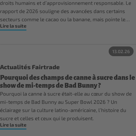
droits humains et d’approvisionnement responsable. Le
rapport de 2026 souligne des avancées dans certains
secteurs comme le cacao ou la banane, mais pointe le
Lire la suite
manque d’action structurelle concernant le café, produit
central pour les distributeurs belges, où les enjeux
humains et climatiques restent largement ignorés.
13.02.26
Actualités Fairtrade
Pourquoi des champs de canne à sucre dans le
show de mi-temps de Bad Bunny ?
Pourquoi la canne à sucre était-elle au cœur du show de
mi-temps de Bad Bunny au Super Bowl 2026 ? Un
éclairage sur la culture latino-américaine, l’histoire du
sucre et celles et ceux qui le produisent.
Lire la suite