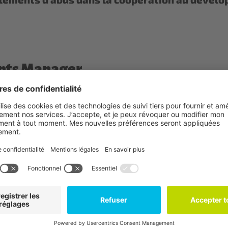
ints Manager
as à me contacter dans la langue qui vous convient le mieux