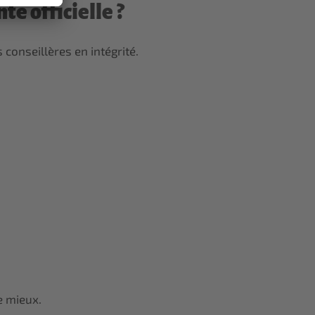
e officielle ?
 conseillères en intégrité.
e mieux.