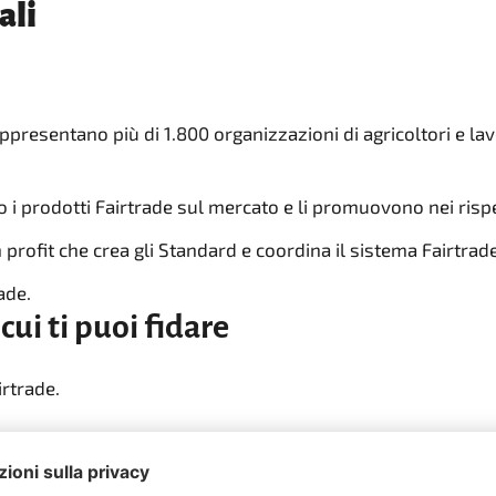
ali
presentano più di 1.800 organizzazioni di agricoltori e lavo
 i prodotti Fairtrade sul mercato e li promuovono nei rispet
profit che crea gli Standard e coordina il sistema Fairtrade
ade.
cui ti puoi fidare
irtrade.
irtrade dell'intera filiera produttiva. Dalla coltivazione e
grità di Fairtrade non venga mai compromessa. I suoi proce