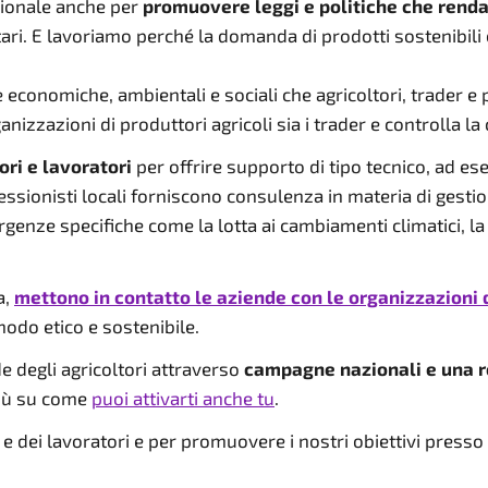
azionale anche per
promuovere leggi e politiche che renda
oritari. E lavoriamo perché la domanda di prodotti sostenibi
le economiche, ambientali e sociali che agricoltori, trader e
organizzazioni di produttori agricoli sia i trader e controlla 
ori e lavoratori
per offrire supporto di tipo tecnico, ad e
ionisti locali forniscono consulenza in materia di gestione
nze specifiche come la lotta ai cambiamenti climatici, la par
a,
mettono in contatto le aziende con le organizzazioni d
modo etico e sostenibile.
de degli agricoltori attraverso
campagne nazionali e una r
 più su come
puoi attivarti anche tu
.
e dei lavoratori e per promuovere i nostri obiettivi presso l