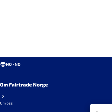
NO • NO
Om Fairtrade Norge
Om oss