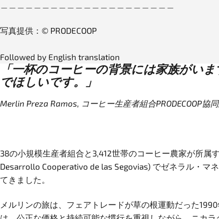
＿＿＿＿＿＿＿＿＿＿＿＿＿＿＿＿＿＿＿＿＿
写真提供：© PRODECOOP
Followed by English transl
「一杯のコーヒーの背景には家族がいま
でほしいです。」
Merlin Preza Ramos, コーヒー生産者組合PRODEC
38の小規模生産者組合と3,412世帯のコーヒー農家が所属するニカラグア北部の生
Desarrollo Cooperativo de las Seg
てきました。
メルリンの旅は、フェアトレードが草の根運動だった19
は、公正な価格と持続可能な慣行を重視しながら、ニカラ