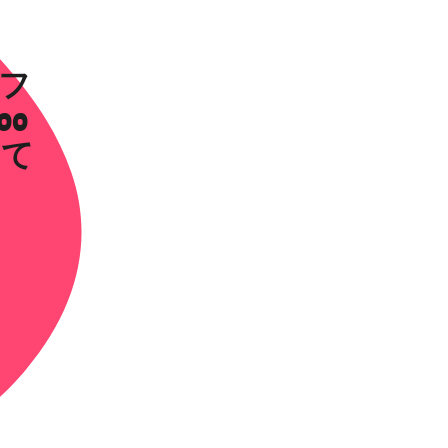
がフ
0
して