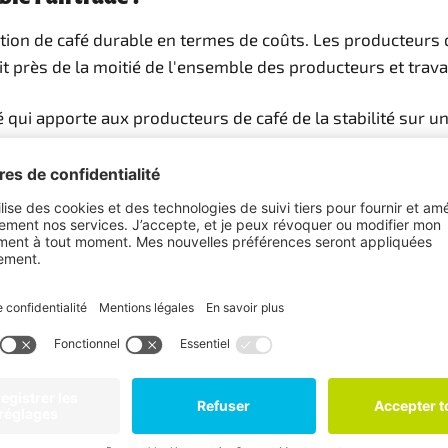
on de café durable en termes de coûts. Les producteurs 
it près de la moitié de l'ensemble des producteurs et trav
té qui apporte aux producteurs de café de la stabilité sur 
n leur permettant de mieux planifier leurs dépenses et de 
ns des équipements à valeur ajoutée, tels que des machines
 peuvent investir la prime - une somme d'argent supplémen
 partie de la prime est consacrée à l'amélioration de la p
ent climatique.
Ils partagent les méthodes qui leur permet
t de semences de café de variétés résistantes à la séchere
isations de producteurs familiales, les producteurs peuve