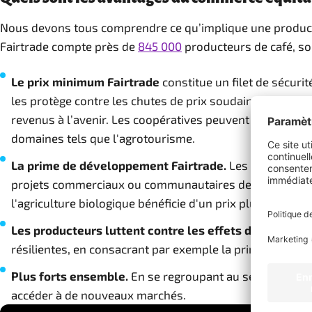
Nous devons tous comprendre ce qu’implique une producti
Fairtrade compte près de
845 000
producteurs de café, so
Le prix minimum Fairtrade
constitue un filet de sécuri
les protège contre les chutes de prix soudaines, tout e
revenus à l’avenir. Les coopératives peuvent investir da
domaines tels que l'agrotourisme.
La prime de développement Fairtrade.
Les producteurs
projets commerciaux ou communautaires de leur choix, Une
l'agriculture biologique bénéficie d'un prix plus élevé.
Les producteurs luttent contre les effets du changem
résilientes, en consacrant par exemple la prime à l’acha
Plus forts ensemble.
En se regroupant au sein d’organ
accéder à de nouveaux marchés.