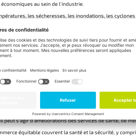
s économiques au sein de l'industrie.
ératures, les sécheresses, les inondations, les cyclones e
 font que les producteurs de fruits sont fortement touché
yens de subsistance équitables et durables aux producteurs
le Fairtrade ?
r un revenu équitable, mais en travaillant ensemble avec F
rais Fairtrade reçoivent un prix minimum qui constitue un fi
avocats biologiques certifiés Fairtrade au Mexique peuvent
 prix de vente, la prime du commerce équitable permet aux
 peut s'agir d'améliorations des services de santé, de me
erce équitable couvrent la santé et la sécurité, y compris