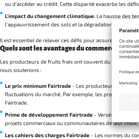
ou d'accéder au crédit. Cette disparité exacerbe les défi
L'impact du changement climatique.
La hausse des temp
l'appauvrissement des sols et la dégradation des forêts
Il est essentiel de relever ces défis pour assurer des mo
Quels sont les avantages du commerce équitab
Les producteurs de fruits frais ont souvent du mal à gagne
nous soutenons :
Le prix minimum Fairtrade
- Les producteurs de fruits f
fluctuations du marché. Par exemple, les producteurs d'
Fairtrade.
Prime de développement Fairtrade
- Versée en plus du
projets commerciaux ou communautaires de leur choix. Il
Les cahiers des charges Fairtrade
- Les normes du comm