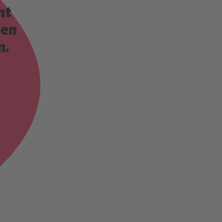
ht
men
n.