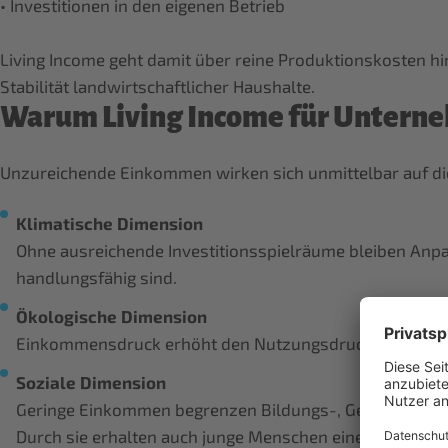
• Investitionen in den eigenen Betrieb
Living Income geht damit über reine Produktionskosten hin
Warum Living Income für Unterne
Unzureichende Einkommen wirken sich unmittelbar auf die V
Klimatische Dimension
Ohne ausreichende Investitionsspielräume bleiben Anp
handlungsfähig sind.
Ökologische Dimension
Einkommensdruck erhöht den Nutzungsdruck auf natürlic
Soziale Dimension
Geringe Einkommen begrenzen Bildungs-, Gesundheits- u
Durch sie erhalten auch junge Menschen eine Zukunftspe