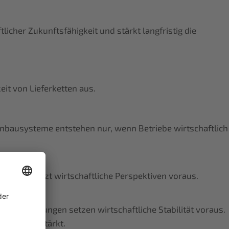
icher Zukunftsfähigkeit und stärkt langfristig die
eit von Lieferketten aus.
bausysteme entstehen nur, wenn Betriebe wirtschaftlich
chutz setzt wirtschaftliche Perspektiven voraus.
Verbesserungen setzen wirtschaftliche Stabilität voraus.
on wird gestärkt.