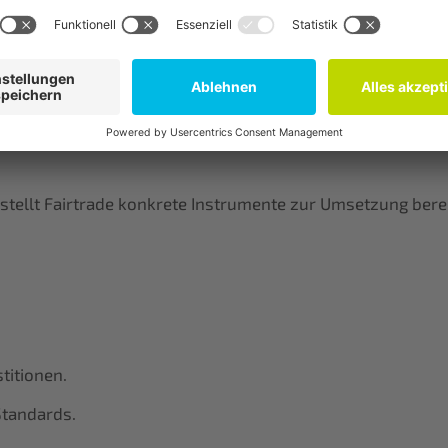
iving Income
as verbindliche
Mindestpreise
eingeführt und Produzent*i
atisch Living Income Reference Prices und verknüpft Preis
stellt Fairtrade konkrete Instrumente zur Umsetzung bereit
titionen.
Standards.