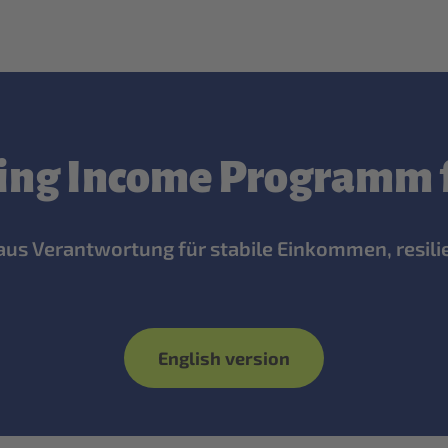
ving Income Programm 
naus Verantwortung für stabile Einkommen, resili
English version