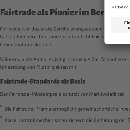
Fairtrade als Pionier im Bereich L
Fairtrade war das erste Zertifizierungssystem weltweit, d
hat. Zudem berechnet und veröffentlicht Fairtrade system
Lebenshaltungskosten.
Während viele Akteure Living Income als Ziel formulieren, 
Umsetzung von Pilotprojekten mit.
Fairtrade-Standards als Basis
Der Fairtrade-Mindestpreis schützt vor Marktvolatilität.
Die Fairtrade-Prämie ermöglicht gemeinschaftliche Inves
Klare Kontrollmechanismen sichern die Einhaltung der 