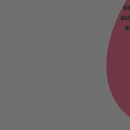
s
au
a