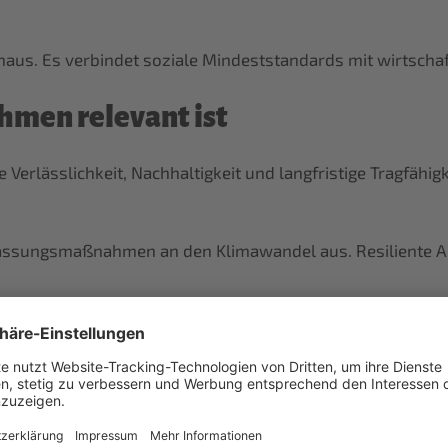
aus. Es verbindet soziale Mindeststandards mit wirtschaftl
hmen relevant ist
erlässlichkeit, Nachhaltigkeit und langfristige Tragfähigk
assungsmaßnahmen an den Klimawandel aus. Resiliente An
he Ressourcen. Nachhaltiger Umwelt- und Biodiversitätss
nd Entwicklungsmöglichkeiten für Familien. Strukturelle 
rspektive in der Landwirtschaft und die nächste Generati