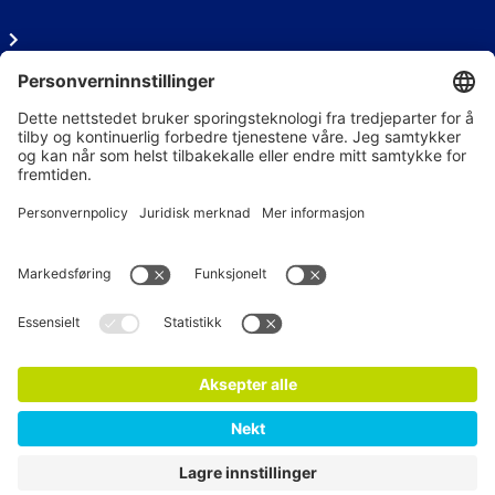
Personvern
Ledige stillinger
Følg oss på sosiale medier
Nyhetsbrev
Meld på