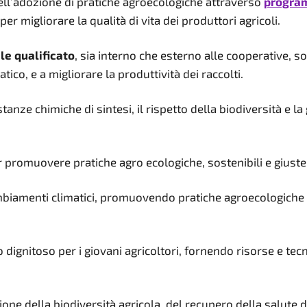
nell’adozione di pratiche agroecologiche attraverso
program
migliorare la qualità di vita dei produttori agricoli.
le qualificato
, sia interno che esterno alle cooperative, son
ico, e a migliorare la produttività dei raccolti.
nze chimiche di sintesi, il rispetto della biodiversità e la 
er promuovere pratiche agro ecologiche, sostenibili e giuste 
cambiamenti climatici, promuovendo pratiche agroecologiche 
o dignitoso per i giovani agricoltori, fornendo risorse e tec
one della biodiversità agricola, del recupero della salute d