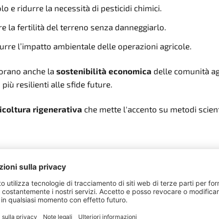
o e ridurre la necessità di pesticidi chimici.
 la fertilità del terreno senza danneggiarlo.
durre l’impatto ambientale delle operazioni agricole.
iorano anche la
sostenibilità economica
delle comunità agri
ù resilienti alle sfide future.
icoltura rigenerativa
che mette l'accento su metodi scienti
azie alla loro conoscenza pratica e tradizionale, sviluppan
orta attraverso corsi di formazione e personale qualificato
accolti.
Avorio
, che attraverso pratiche agroecologiche e il sostegno 