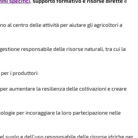
mi specifici
,
supporto formativo e risorse dirette
e
o al centro delle attività per aiutare gli agricoltori a
gestione responsabile delle risorse naturali, tra cui la
per i produttori:
per aumentare la resilienza delle coltivazioni e creare
nologie per incoraggiare la loro partecipazione nelle
el suolo e dell’uso responsabile delle risorse idriche per