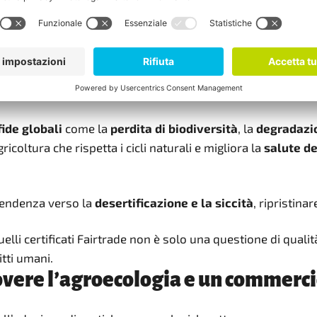
umentare il loro reddito, garantendo al contempo la tutela de
biamento necessario per un futuro 
fide globali
come la
perdita di biodiversità
, la
degradazi
oltura che rispetta i cicli naturali e migliora la
salute de
 tendenza verso la
desertificazione e la siccità
, ripristinar
uelli certificati Fairtrade non è solo una questione di quali
tti umani.
overe l’agroecologia e un commerc