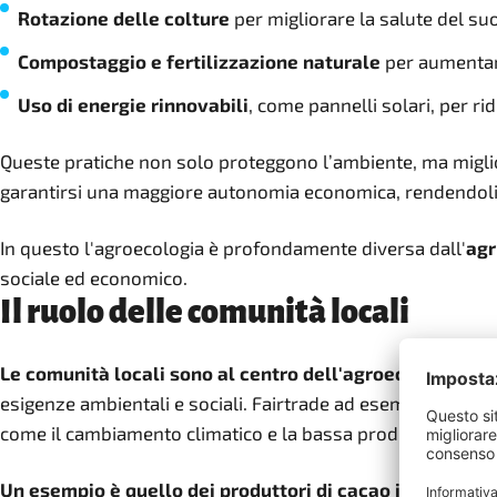
Rotazione delle colture
per migliorare la salute del suol
Compostaggio e fertilizzazione naturale
per aumentare
Uso di energie rinnovabili
, come pannelli solari, per ri
Queste pratiche non solo proteggono l’ambiente, ma migl
garantirsi una maggiore autonomia economica, rendendoli pi
In questo l'agroecologia è profondamente diversa dall'
agr
sociale ed economico.
Il ruolo delle comunità locali
Le comunità locali sono al centro dell'agroecologia
. Gr
esigenze ambientali e sociali. Fairtrade ad esempio le supp
come il cambiamento climatico e la bassa produttività dei r
Un esempio è quello dei produttori di cacao in Costa d'