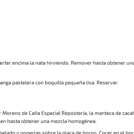
y verter encima la nata hirviendo. Remover hasta obtener 
anga pastelera con boquilla pequeña lisa. Reservar.
ar Moreno de Caña Especial Repostería, la manteca de cacah
 bien hasta obtener una mezcla homogénea.
elado y ponerlas sobre la placa de horno. Cocer en el hor