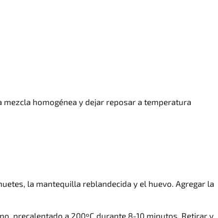
una mezcla homogénea y dejar reposar a temperatura
uetes, la mantequilla reblandecida y el huevo. Agregar la
no, precalentado a 200ºC durante 8-10 minutos. Retirar y