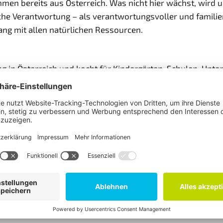
men bereits aus Österreich. Was nicht hier wächst, wird u
he Verantwortung – als verantwortungsvoller und familienf
ng mit allen natürlichen Ressourcen.
 in Österreich und kocht für Kindergärten, Schulen, Unt
sterreichisches Unternehmen mit 50 Jahren Erfahrung biet
ige, österreichische Zutaten, Regionalität und Saisonalitä
tifiziert. GOURMET ist ein Tochterunternehmen der VIVAT
ichte Hartwig Kirner, Geschäftsführer von FAIRTRADE Öste
gen Partnerschaft.
lle Fotos: © Gourmet