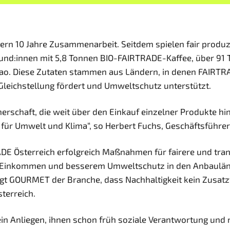
ern 10 Jahre Zusammenarbeit. Seitdem spielen fair produ
Kund:innen mit 5,8 Tonnen BIO-FAIRTRADE-Kaffee, über 9
. Diese Zutaten stammen aus Ländern, in denen FAIRTRADE
leichstellung fördert und Umweltschutz unterstützt.
nerschaft, die weit über den Einkauf einzelner Produkte h
 für Umwelt und Klima“, so Herbert Fuchs, Geschäftsführ
E Österreich erfolgreich Maßnahmen für fairere und tran
en Einkommen und besserem Umweltschutz in den Anbauländ
gt GOURMET der Branche, dass Nachhaltigkeit kein Zusatzt
terreich.
ns ein Anliegen, ihnen schon früh soziale Verantwortung u