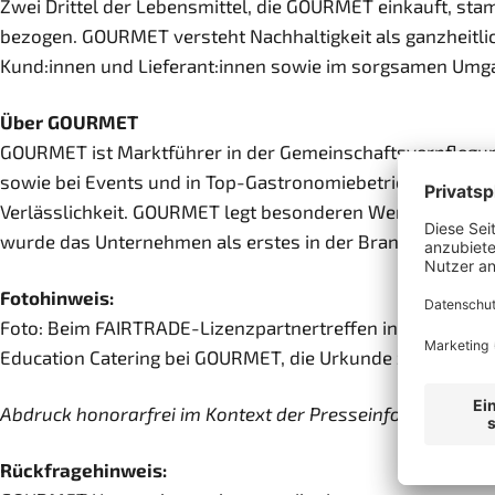
Zwei Drittel der Lebensmittel, die GOURMET einkauft, stam
bezogen. GOURMET versteht Nachhaltigkeit als ganzheitlic
Kund:innen und Lieferant:innen sowie im sorgsamen Umga
Über GOURMET
GOURMET ist Marktführer in der Gemeinschaftsverpflegung
sowie bei Events und in Top-Gastronomiebetrieben. Als ö
Verlässlichkeit. GOURMET legt besonderen Wert auf hochwert
wurde das Unternehmen als erstes in der Branche BIO-zer
Fotohinweis:
Foto: Beim FAIRTRADE-Lizenzpartnertreffen in Wien überre
Education Catering bei GOURMET, die Urkunde zur 10-jähri
Abdruck honorarfrei im Kontext der Presseinformation. A
Rückfragehinweis: