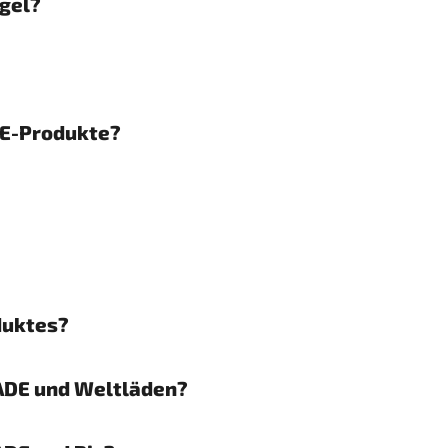
egel?
DE-Produkte?
duktes?
ADE und Weltläden?