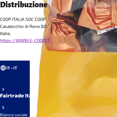
Distribuzione
COOP ITALIA SOC COOP
Casalecchio di Reno BO ,
Italia,
https://WWW.E-COOP.IT
IT • IT
Fairtrade Italia
Bilancio sociale