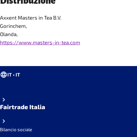
Distribuzione
Axxent Masters in Tea B.V.
Gorinchem,
Olanda,
https://www.masters-in-tea.com
IT • IT
Fairtrade Italia
Bilancio sociale