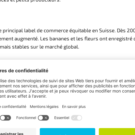
rincipal label de commerce équitable en Suisse. Dès 2001,
ment augmenté. Les bananes et les fleurs ont enregistré de
mais stables sur le marché global.
e « Café propre » menée par six grandes organisations d’a
sins du Monde. Son objectif était d’introduire un label po
 » menée par six grandes organisations d’aide au développement, la coopérat
 issu du commerce équitable en Suisse.
rtrade en Suisse, répondant à des standards sociaux, écon
rès d’un milliard de francs de chiffre d’affaires sur le ma