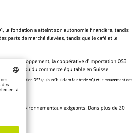
 la fondation a atteint son autonomie financière, tandis
s parts de marché élevées, tandis que le café et le
ide au développement, la coopérative d’importation OS3
ur le café issu du commerce équitable en Suisse.
ive d’importation OS3 (aujourd’hui claro fair trade AG) et le mouvement des
omiques et environnementaux exigeants. Dans plus de 20
rché suisse.