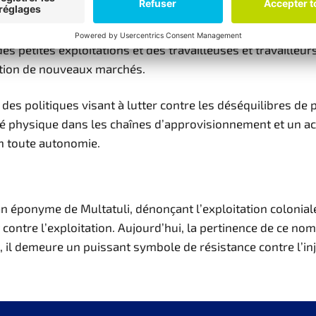
trices et producteurs du Sud global peuvent vivre dignemen
 petites exploitations et des travailleuses et travailleurs
ation de nouveaux marchés.
es politiques visant à lutter contre les déséquilibres de p
ilité physique dans les chaînes d’approvisionnement et un a
en toute autonomie.
 éponyme de Multatuli, dénonçant l’exploitation coloniale 
contre l’exploitation. Aujourd’hui, la pertinence de ce no
e, il demeure un puissant symbole de résistance contre l’i