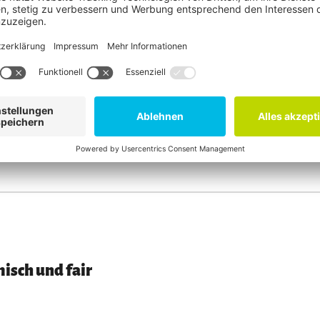
ganics
isch und fair