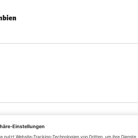
mbien
ran