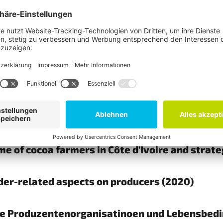
ft? (2023)
f Research on Fairtrade from 2015 - 2020 (2022
e (2022)
e of cocoa farmers in Côte d'Ivoire and strat
nder-related aspects on producers (2020)
re Produzentenorganisatinoen und Lebensbedi