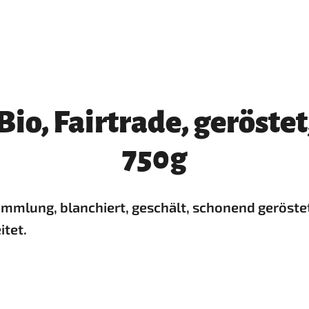
o, Fairtrade, geröstet,
750g
mlung, blanchiert, geschält, schonend geröstet 
itet.