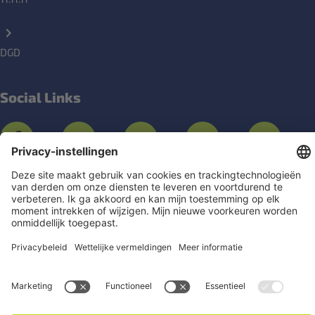
DGD
Social Links
Een vraag?
Contacteer ons