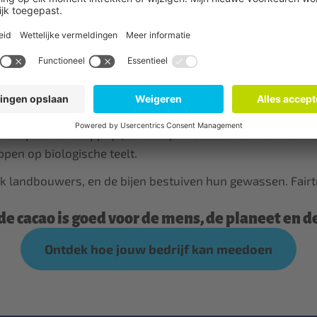
confronteerd worden wanneer ze hun onderneming uitbouw
iddelde kosten van bijenhouders te dekken om hun honin
venop de verkoopprijs, en de bijenhouders kunnen hiermee 
pen op biologische teelt.
ook landbouwers, en de bijen bestuiven hun gewassen. Fai
de cacao is goed voor de mens, de planeet en d
Ontdek hoe jouw bedrijf kan meedoen