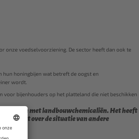
oor onze voedselvoorziening. De sector heeft dan ook te
hun honingbijen wat betreft de oogst en
iner wordt.
 voor bijenhouders op het platteland die niet beschikken
reinigd zijn met landbouwchemicaliën. Het heeft
 dan leert over de situatie van andere