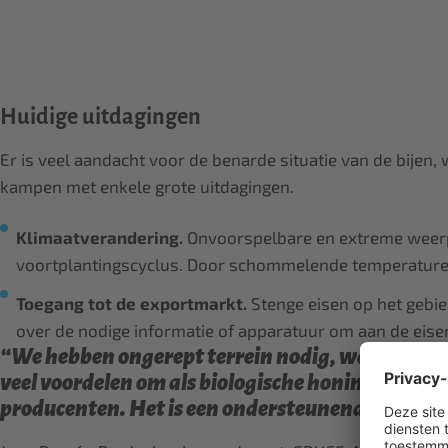
Huidige uitdagingen
Er is veel aandacht voor de benarde situatie van de bijen
kampen met enkele grote uitdagingen.
Klimaatverandering.
Onvoorspelbare en extreme weerpa
voortplantingscyclus. Door schommelende temperaturen
Toegang tot de exportmarkt.
Stenge eisen op het gebie
over de nodige informatie of apparatuur om aan de eise
“We hebben ongerept terrein nodig, waar we niet
veel voordelen om als biologische honingproducen
producenten. Het is een ondersteunend netwerk