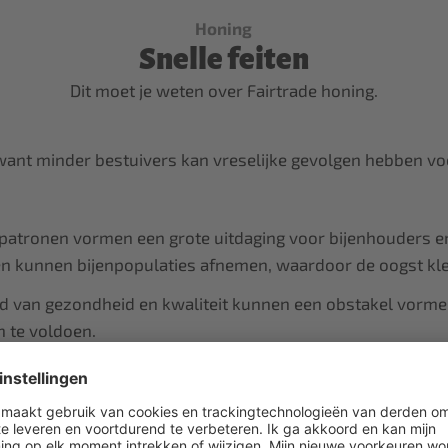
Honing
Snelle feiten
Dit moet je weten over Fairtrade honing.
, want minder bestuivers kan vreselijke gevolgen hebben v
tronen vormen een grote uitdaging voor bijenhouders en 
 kunnen bijenpopulaties afnemen, waardoor de oogst kle
d van gezondheid en kwaliteit kunnen een obstakel vormen
n te voldoen.
 het risico lopen dat de pollen of nectar veront
t lid te zijn van een Fairtrade netwerk, omdat je
.”