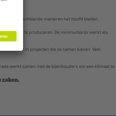
en op verschillende manieren het hoofd bieden.
g duurzaam te produceren. De minimumprijs werkt als
investeren in projecten die ze samen kiezen. Veel
rtrade werkt samen met de bijenhouders om een klimaat te
e zaken.