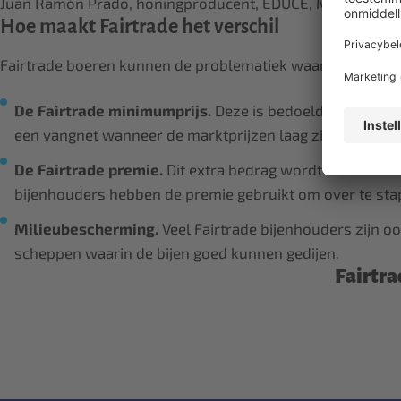
Juan Ramón Prado, honingproducent, EDUCE, Mexico
Hoe maakt Fairtrade het verschil
Fairtrade boeren kunnen de problematiek waarmee ze ge
De Fairtrade minimumprijs.
Deze is bedoeld om de gem
een vangnet wanneer de marktprijzen laag zijn.
De Fairtrade premie.
Dit extra bedrag wordt betaald bo
bijenhouders hebben de premie gebruikt om over te stap
Milieubescherming.
Veel Fairtrade bijenhouders zijn 
scheppen waarin de bijen goed kunnen gedijen.
Fairtra