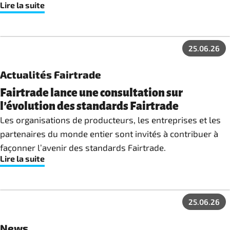
Lire la suite
d’approvisionnement. Du point de vue de Fairtrade Max
Havelaar, il est essentiel que les nouvelles dispositions
ancrent efficacement des prix équitables, une
25.06.26
responsabilité partagée et la lutte contre les causes
structurelles des risques.
Actualités Fairtrade
Fairtrade lance une consultation sur
l’évolution des standards Fairtrade
Les organisations de producteurs, les entreprises et les
partenaires du monde entier sont invités à contribuer à
façonner l’avenir des standards Fairtrade.
Lire la suite
25.06.26
News