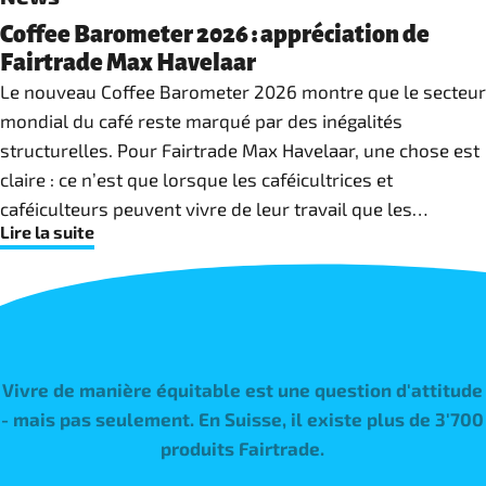
Coffee Barometer 2026 : appréciation de
Fairtrade Max Havelaar
Le nouveau Coffee Barometer 2026 montre que le secteur
mondial du café reste marqué par des inégalités
structurelles. Pour Fairtrade Max Havelaar, une chose est
claire : ce n’est que lorsque les caféicultrices et
caféiculteurs peuvent vivre de leur travail que les
Lire la suite
investissements dans la productivité, la qualité et
l’adaptation au changement climatique deviennent
possibles.
Vivre de manière équitable est une question d'attitude
- mais pas seulement. En Suisse, il existe plus de 3'700
produits Fairtrade.