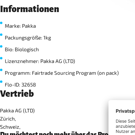
Informationen
Marke: Pakka
Packungsgröße: 1kg
Bio: Biologisch
Lizenznehmer: Pakka AG (LTD)
Programm: Fairtrade Sourcing Program (on pack)
Flo-ID: 32658
Vertrieb
Pakka AG (LTD)
Zürich,
Schweiz,
Du möchtest noch mehr über das Produkt erf