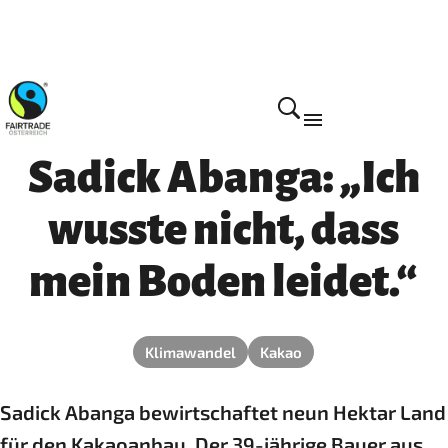
Wirkung
Sadick Abanga: „Ich
wusste nicht, dass
mein Boden leidet.“
Klimawandel
Kakao
Sadick Abanga bewirtschaftet neun Hektar Land
für den Kakaoanbau. Der 39-jährige Bauer aus