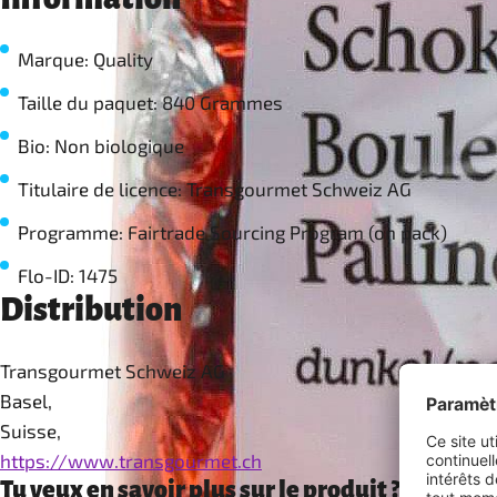
Marque: Quality
Taille du paquet: 840 Grammes
Bio: Non biologique
Titulaire de licence: Transgourmet Schweiz AG
Programme: Fairtrade Sourcing Program (on pack)
Flo-ID: 1475
Distribution
Transgourmet Schweiz AG
Basel,
Suisse,
https://www.transgourmet.ch
Tu veux en savoir plus sur le produit ?