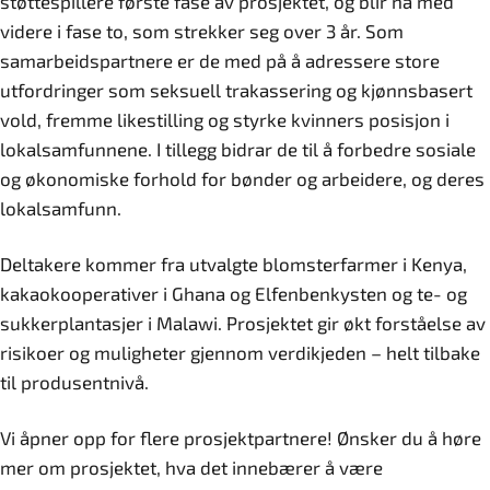
støttespillere første fase av prosjektet, og blir nå med
videre i fase to, som strekker seg over 3 år. Som
samarbeidspartnere er de med på å adressere store
utfordringer som seksuell trakassering og kjønnsbasert
vold, fremme likestilling og styrke kvinners posisjon i
lokalsamfunnene. I tillegg bidrar de til å forbedre sosiale
og økonomiske forhold for bønder og arbeidere, og deres
lokalsamfunn.
Deltakere kommer fra utvalgte blomsterfarmer i Kenya,
kakaokooperativer i Ghana og Elfenbenkysten og te- og
sukkerplantasjer i Malawi. Prosjektet gir økt forståelse av
risikoer og muligheter gjennom verdikjeden – helt tilbake
til produsentnivå.
Vi åpner opp for flere prosjektpartnere! Ønsker du å høre
mer om prosjektet, hva det innebærer å være