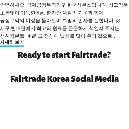
안녕하세요, 국제공정무역기구 한국사무소입니다. 싱그러운
초록빛이 가득한 5월, 활기찬 계절의 기운과 함께
공정무역의 여정을 돌아보며 희망의 인사를 전합니다. 🌿
지구 반대편에서 최고의 원료를 든든하게 책임져 주시는
생산자분들! 👩‍🌾 그 정성에 날개를 달아 우리 곁으로
자세히 보기
안전하게 전해 주시는 기업들! 🚚 "이왕이면
공정무역!"이라며 가치 있는 소비를 실천해 주시는 여러분!
Ready to start Fairtrade?
🙋‍♀️ 함께 세상을 바꾸는 이 멋진 팀워크에 진심 어린 박수와
감사를 보냅니다. 꽃이 피어나듯, 공정무역의 가치도 더 많은
곳으로 확산되기를 바라며 4월에 있었던 따뜻한 변화와 의미
Fairtrade Korea Social Media
있는 소식을 전해드리겠습니다. 🌷✨